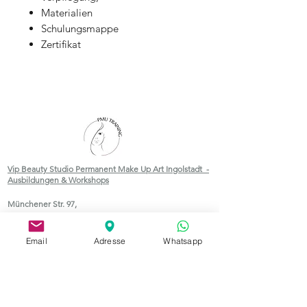
Materialien
Schulungsmappe
Zertifikat
Vip Beauty Studio Permanent Make Up Art Ingolstadt -
Ausbildungen & Workshops
Münchener Str. 97,
85051 Ingolstadt, Germany
Email
Adresse
Whatsapp
Schreiben Sie uns:
kontakt@vipbeautystudio.de
Tel :
01523 2078675
Vipbeautystudio.de