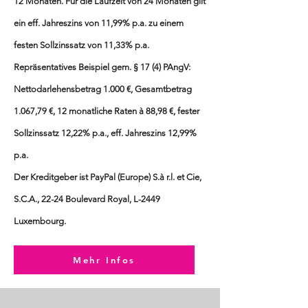
12 Monaten. Für die Laufzeit von 24 Monaten gilt
ein eff. Jahreszins von 11,99% p.a. zu einem
festen Sollzinssatz von 11,33% p.a.
Repräsentatives Beispiel gem. § 17 (4) PAngV:
Nettodarlehensbetrag 1.000 €, Gesamtbetrag
1.067,79 €, 12 monatliche Raten à 88,98 €, fester
Sollzinssatz 12,22% p.a., eff. Jahreszins 12,99%
p.a.
Der Kreditgeber ist PayPal (Europe) S.à r.l. et Cie,
S.C.A., 22-24 Boulevard Royal, L-2449
Luxembourg.
Mehr Infos