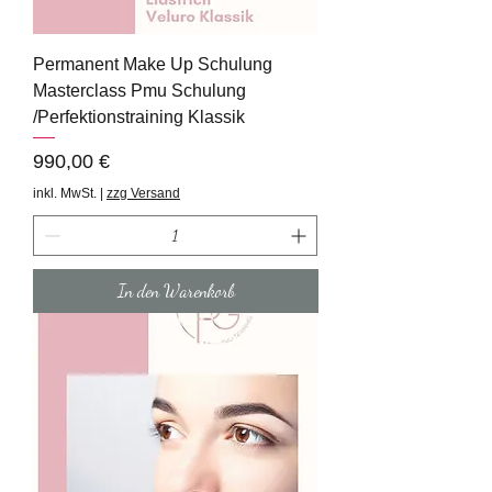
Permanent Make Up Schulung
Masterclass Pmu Schulung
/Perfektionstraining Klassik
Preis
990,00 €
inkl. MwSt.
|
zzg Versand
In den Warenkorb