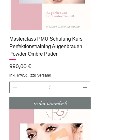
Masterclass PMU Schulung Kurs
Perfektionstraining Augenbrauen
Powder Ombre Puder
Preis
990,00 €
inkl. MwSt.
|
zzg Versand
In den Warenkorb