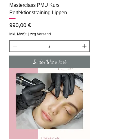
Masterclass PMU Kurs
Perfektionstraining Lippen
Preis
990,00 €
inkl. MwSt.
|
zzg Versand
In den Warenkorb