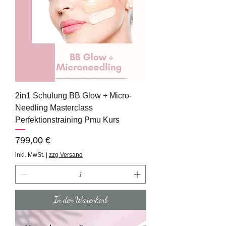
2in1 Schulung BB Glow + Micro-
Needling Masterclass
Perfektionstraining Pmu Kurs
Preis
799,00 €
inkl. MwSt.
|
zzg Versand
In den Warenkorb