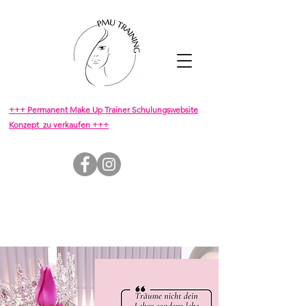
+++ Permanent Make Up Trainer Schulungswebsite
Konzept zu verkaufen +++