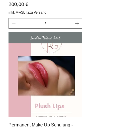
Preis
200,00 €
inkl. MwSt.
|
zzg Versand
In den Warenkorb
Permanent Make Up Schulung -