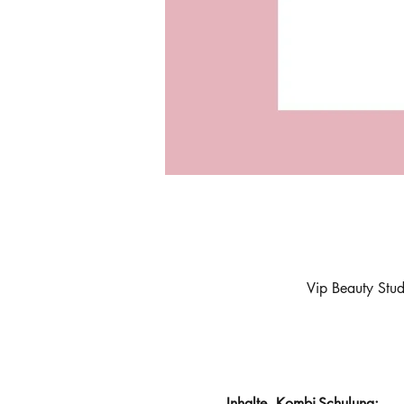
Vip Beauty Stu
Inhalte  Kombi-Schulung​: