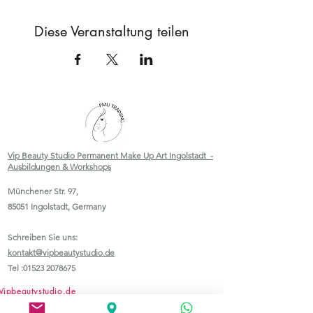
Diese Veranstaltung teilen
Vip Beauty Studio Permanent Make Up Art Ingolstadt -
Ausbildungen & Workshops
Münchener Str. 97,
85051 Ingolstadt, Germany
Schreiben Sie uns:
kontakt@vipbeautystudio.de
Tel :
01523 2078675
Vipbeautystudio.de
Pmu-makeup-academy.online-PMU Schulungen