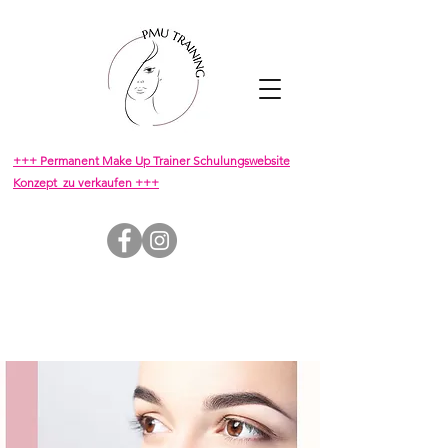
+++ Permanent Make Up Trainer Schulungswebsite
Konzept zu verkaufen +++