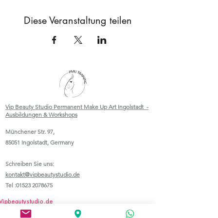
Diese Veranstaltung teilen
Vip Beauty Studio Permanent Make Up Art Ingolstadt -
Ausbildungen & Workshops
Münchener Str. 97,
85051 Ingolstadt, Germany
Schreiben Sie uns:
kontakt@vipbeautystudio.de
Tel :
01523 2078675
Vipbeautystudio.de
Pmu-makeup-academy.online-PMU Schulungen