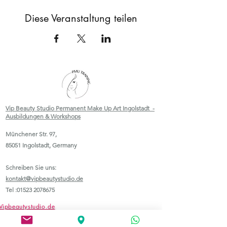
Diese Veranstaltung teilen
Vip Beauty Studio Permanent Make Up Art Ingolstadt -
Ausbildungen & Workshops
Münchener Str. 97,
85051 Ingolstadt, Germany
Schreiben Sie uns:
kontakt@vipbeautystudio.de
Tel :
01523 2078675
Vipbeautystudio.de
Pmu-makeup-academy.online-PMU Schulungen